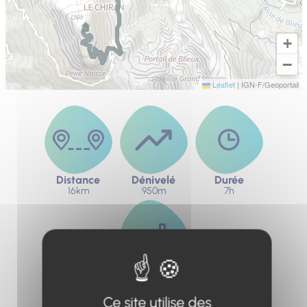
+
−
Leaflet
|
IGN-F/Geoportail
Distance
Dénivelé
Durée
16km
950m
7h
Difficulté
Très difficile
Ce site utilise des