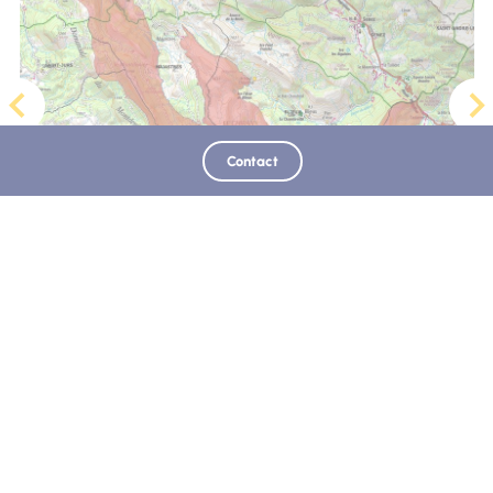
Contact
Natura 2000 : Gorges de Trévans - Montdenier - Mourre
de Chanier
Castellane
Retrouvez-nous sur