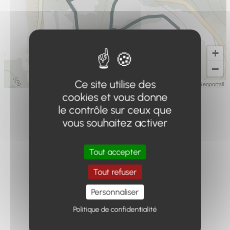
+
−
Ce site utilise des
Leaflet
|
IGN-F/Geoportail
cookies et vous donne
le contrôle sur ceux que
vous souhaitez activer
Tout accepter
Distance
Dénivelé
Durée
1.42km
41m
2h
Tout refuser
Personnaliser
Politique de confidentialité
Difficulté