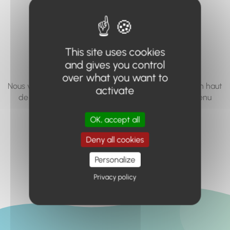
vous cherchez à
accéder n'existe
pas... ou plus.
This site uses cookies
and gives you control
over what you want to
Nous vous invitons à utiliser le moteur de recherche en haut
activate
de page, ou à utiliser le menu pour trouver le contenu
recherché.
OK, accept all
Retour à l'accueil
Deny all cookies
Personalize
Privacy policy