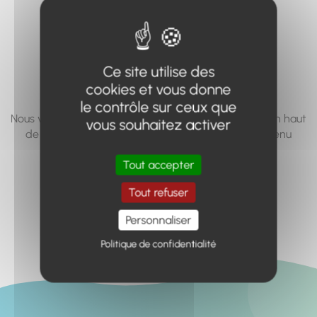
vous cherchez à
accéder n'existe
pas... ou plus.
Ce site utilise des
cookies et vous donne
le contrôle sur ceux que
Nous vous invitons à utiliser le moteur de recherche en haut
vous souhaitez activer
de page, ou à utiliser le menu pour trouver le contenu
recherché.
Tout accepter
Retour à l'accueil
Tout refuser
Personnaliser
Politique de confidentialité