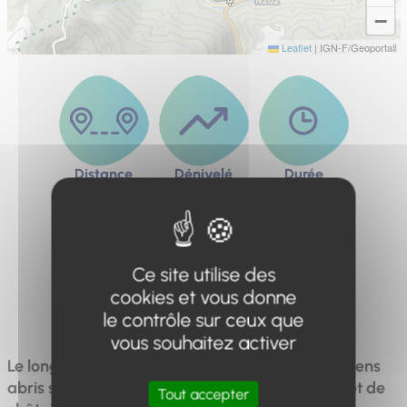
−
Leaflet
|
IGN-F/Geoportail
Distance
Dénivelé
Durée
12.5km
570m
5h
Ce site utilise des
cookies et vous donne
Difficulté
Difficile
le contrôle sur ceux que
vous souhaitez activer
Le long du sentier, vous découvrirez de très anciens
abris sous roche au cœur d'une magnifique forêt de
Tout accepter