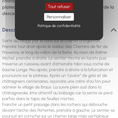
châtaigniers, de beaux points de vue depuis le
Tout refuser
plateau et un extraordinaire chaos rocheux lors de la
descente vers le village.
Personnaliser
Politique de confidentialité
Description
Sortir du village par le nord sur le chemin d'Argenton.
Prendre tout droit après le viaduc des Chemins de fer de
Provence, le long du vallon de la Beïte. Au ravin de Balme
Michel, prendre à droite. Le sentier monte en lacets puis
traverse un ruisseau avant d'atteindre l'abri sous roche de
Baume Longe. Peu après, prendre à droite à la bifurcation et
poursuivre sur le plateau. Après un "couloir" de grès et de
châtaigniers centenaires, rejoindre une crête d'où l'on peut
admirer le village de Braux. La suivre plein sud dans la
châtaigneraie, être attentif au balisage car la sente se perd
parfois dans le tapis de feuilles mortes.
Franchir un petit passage dans les rochers qui débouche
devant l'arche des Portettes, prendre à gauche. Le sentier se
poursuit en corniche sur un chemin large mais vertigineux