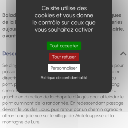
Ce site utilise des
cookies et vous donne
Balade idéale pour découvrir les vieux Jas typiques
le contrôle sur ceux que
de la Haute-Provence, ce sont d’anciennes bergeries
aujourd’hui abandonnées. Parking route de la mairie,
vous souhaitez activer
avant l'aire de jeux.
Tout accepter
Description
Tout refuser
Se diriger vers le centre du village et prendre à gauche pour
Personnaliser
passer devant la mairie. Rester sur la route goudronnée en
direction du camping sur 500 m puis descendre jusqu’au
Politique de confidentialité
pont, proche du Jas de Figuery. Emprunter ensuite un long
chemin montant qui mène au Bas Col. En haut prendre à
gauche en direction de la chapelle d’Augès pour atteindre le
point culminant de la randonnée. En redescendant passage
devant le Jas des Lioux, puis retour par un chemin agréable
offrant une jolie vue sur le village de Mallefougasse et la
montagne de Lure.