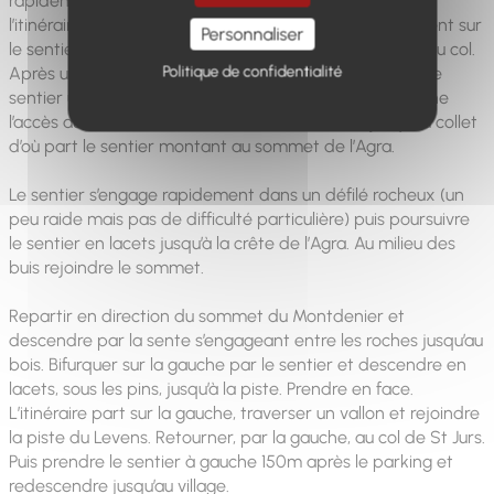
rapidement la route. La suivre sur 500 m. Monter par
l’itinéraire balisé sur encore 2 km, alternant cheminement sur
Personnaliser
le sentier en sous bois et passages sur la petite route du col.
Politique de confidentialité
Après une dernière traversée de route rejoindre avec le
sentier un carrefour d’itinéraires balisés. Laisser à gauche
l’accès au col de St Jurs et continuer tout droit jusqu’au collet
d’où part le sentier montant au sommet de l’Agra.
Le sentier s’engage rapidement dans un défilé rocheux (un
peu raide mais pas de difficulté particulière) puis poursuivre
le sentier en lacets jusqu’à la crête de l’Agra. Au milieu des
buis rejoindre le sommet.
Repartir en direction du sommet du Montdenier et
descendre par la sente s’engageant entre les roches jusqu’au
bois. Bifurquer sur la gauche par le sentier et descendre en
lacets, sous les pins, jusqu’à la piste. Prendre en face.
L’itinéraire part sur la gauche, traverser un vallon et rejoindre
la piste du Levens. Retourner, par la gauche, au col de St Jurs.
Puis prendre le sentier à gauche 150m après le parking et
redescendre jusqu’au village.