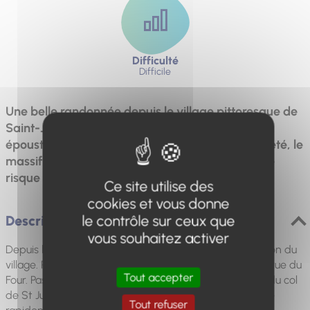
Difficulté
Difficile
Une belle randonnée depuis le village pittoresque de
Saint-Jurs jusqu’au sommet de l’Agra et sa vue
époustouflante sur le plateau de Valensole . En été, le
massif forestier est parfois fermé pour cause de
risque incendie.
Ce site utilise des
cookies et vous donne
le contrôle sur ceux que
Description
vous souhaitez activer
Depuis le parking en face la fontaine revenir en direction du
village. Prendre en face la rue "Lou pas" puis à droite la rue du
Tout accepter
Four. Passer sous l’ancien château et rejoindre la route du col
de St Jurs. Prendre en face le sentier balisé et rejoindre
Tout refuser