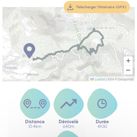
Télécharger l'itinéraire (GPX)
(téléchargement, ouver
+
−
Leaflet
|
IGN-F/Geoportail
Distance
Dénivelé
Durée
10.4km
640m
4h30