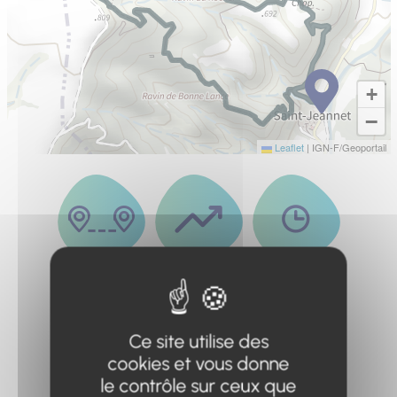
+
−
Leaflet
|
IGN-F/Geoportail
Distance
Dénivelé
Durée
3.5km
220m
2h
Ce site utilise des
cookies et vous donne
le contrôle sur ceux que
Difficulté