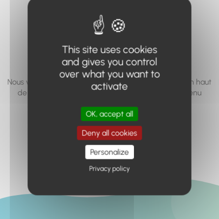
vous cherchez à
accéder n'existe
pas... ou plus.
This site uses cookies
and gives you control
over what you want to
Nous vous invitons à utiliser le moteur de recherche en haut
activate
de page, ou à utiliser le menu pour trouver le contenu
recherché.
OK, accept all
Retour à l'accueil
Deny all cookies
Personalize
Privacy policy