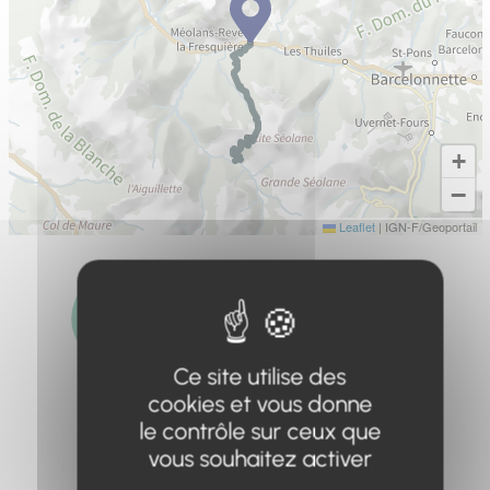
+
−
Leaflet
|
IGN-F/Geoportail
Ce site utilise des
Distance
Dénivelé
Durée
10.9km
1245m
6h
cookies et vous donne
le contrôle sur ceux que
vous souhaitez activer