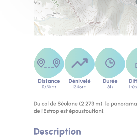
Distance
Dénivelé
Durée
Dif
10.9km
1245m
6h
Très 
Du col de Séolane (2 273 m), le panorama s
de l'Estrop est époustouflant.
Description