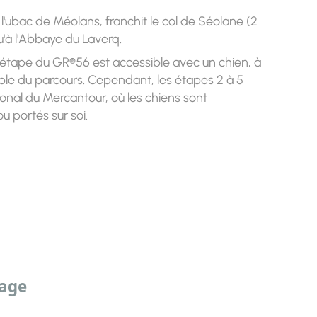
 l'ubac de Méolans, franchit le col de Séolane (2
'à l'Abbaye du Laverq.
 étape du GR®56 est accessible avec un chien, à
emble du parcours. Cependant, les étapes 2 à 5
al du Mercantour, où les chiens sont
u portés sur soi.
sage