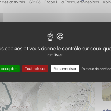
r des activités
GR®56 - Etape 1 : La Fresquière/Méolans - Ab
Télécharger l'itinéraire (GPX)
(téléchargement, ouverture dan
 des cookies et vous donne le contrôle sur ceux qu
activer
 accepter
Tout refuser
Personnaliser
Politique de confide
Adr