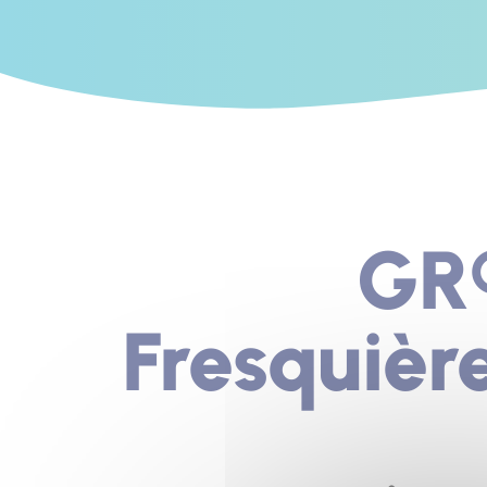
GR®
Fresquièr