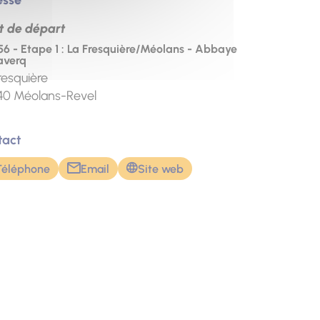
t de départ
6 - Etape 1 : La Fresquière/Méolans - Abbaye
averq
resquière
40
Méolans-Revel
tact
Téléphone
Email
Site web