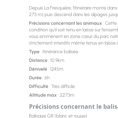
Depuis La Fresquière, l'itinéraire monte dans
273 m) puis descend dans les alpages jusqu
Précisions concernant les animaux
: Cette
condition qu’il soit tenu en laisse sur l’ens
vous emmènent en zone cœur du parc nation
strictement interdits même tenus en laisse o
Type
: Itinérance balisée
Distance
: 10.9km
Dénivelé
: 1245m
Durée
: 6h
Difficulté
: Très difficile
Altitude max
: 2273m
Précisions concernant le bali
Balisage GR (blanc et rouge)