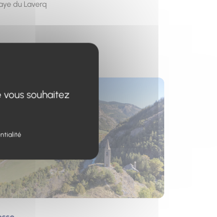
baye du Laverq
s un nouvel onglet)
e vous souhaitez
ntialité
esse