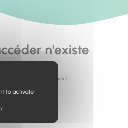
ccéder n'existe
pour trouver le contenu recherché.
nt to activate
cy