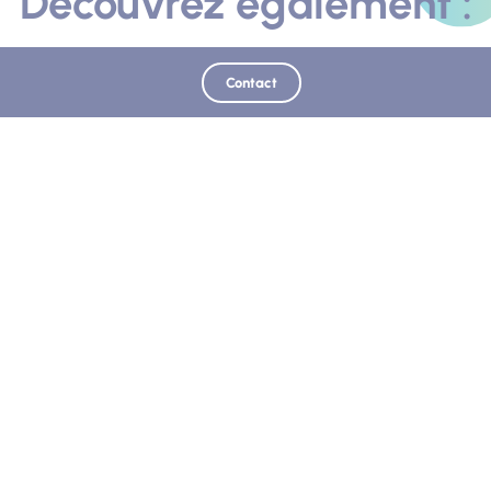
Découvrez également :
Contact
SUR PLACE
Photo
Chemins de Caramantran et des Oreilles d'ânes
Digne-les-Bains