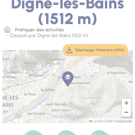
Digne-les-Bains
(1512 m)
Pratiquer des activités
Cousson par Digne-les-Bains (1512 m)
Télécharger l'itinéraire (GPX)
(téléchargement, ouver
+
−
Leaflet
|
IGN-F/Geoportail