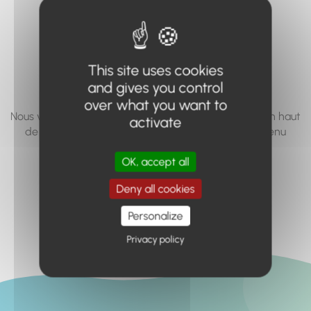
vous cherchez à
accéder n'existe
pas... ou plus.
This site uses cookies
and gives you control
over what you want to
Nous vous invitons à utiliser le moteur de recherche en haut
activate
de page, ou à utiliser le menu pour trouver le contenu
recherché.
OK, accept all
Retour à l'accueil
Deny all cookies
Personalize
Privacy policy