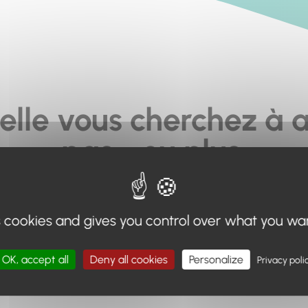
elle vous cherchez à a
pas... ou plus.
moteur de recherche en haut de page, ou à utiliser le menu 
s cookies and gives you control over what you wa
Retour à l'accueil
OK, accept all
Deny all cookies
Personalize
Privacy poli