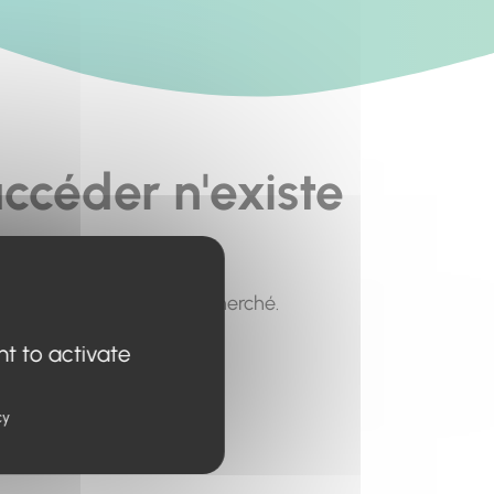
ccéder n'existe
pour trouver le contenu recherché.
nt to activate
cy