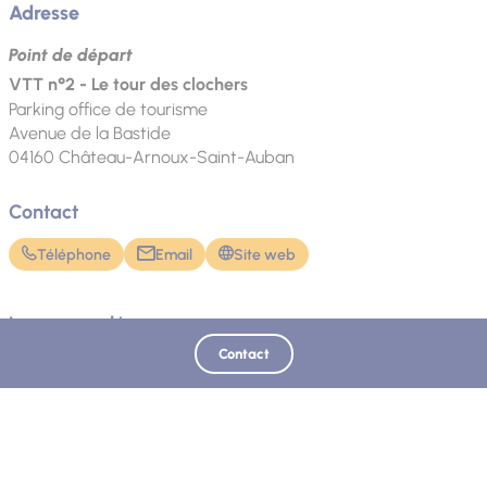
Adresse
Point de départ
VTT n°2 - Le tour des clochers
Parking office de tourisme
Avenue de la Bastide
04160
Château-Arnoux-Saint-Auban
Contact
Téléphone
Email
Site web
Langue parlée
Contact
Français
Mis à jour le 09/06/2026 - Office de Tourisme Provence Alpes Digne les Bains