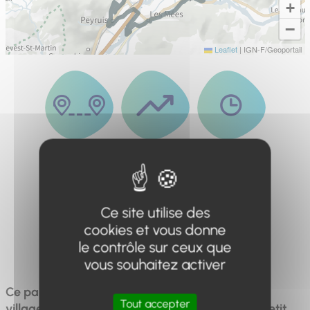
+
−
Leaflet
|
IGN-F/Geoportail
Distance
Dénivelé
Durée
47.4km
660m
5h
Ce site utilise des
cookies et vous donne
Difficulté
le contrôle sur ceux que
Difficile
vous souhaitez activer
Ce parcours vous permet de traverser plusieurs
Tout accepter
villages du Val de Durance, et de découvrir le petit