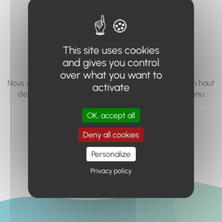
vous cherchez à
accéder n'existe
pas... ou plus.
This site uses cookies
and gives you control
over what you want to
Nous vous invitons à utiliser le moteur de recherche en haut
activate
de page, ou à utiliser le menu pour trouver le contenu
recherché.
OK, accept all
Retour à l'accueil
Deny all cookies
Personalize
Privacy policy