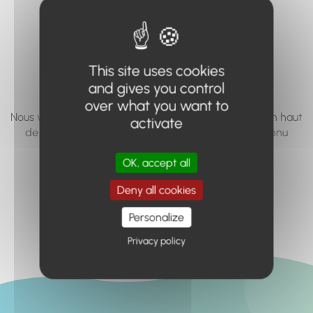
vous cherchez à
accéder n'existe
pas... ou plus.
This site uses cookies
and gives you control
over what you want to
Nous vous invitons à utiliser le moteur de recherche en haut
activate
de page, ou à utiliser le menu pour trouver le contenu
recherché.
OK, accept all
Retour à l'accueil
Deny all cookies
Personalize
Privacy policy