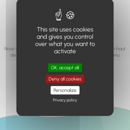
vous cherchez à
accéder n'existe
pas... ou plus.
This site uses cookies
and gives you control
over what you want to
Nous vous invitons à utiliser le moteur de recherche en haut
activate
de page, ou à utiliser le menu pour trouver le contenu
recherché.
OK, accept all
Retour à l'accueil
Deny all cookies
Personalize
Privacy policy