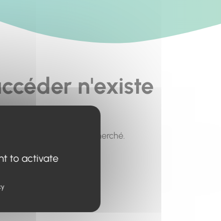
ccéder n'existe
pour trouver le contenu recherché.
nt to activate
cy