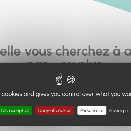
elle vous cherchez à a
pas... ou plus.
moteur de recherche en haut de page, ou à utiliser le menu 
s cookies and gives you control over what you wa
Retour à l'accueil
OK, accept all
Deny all cookies
Personalize
Privacy poli