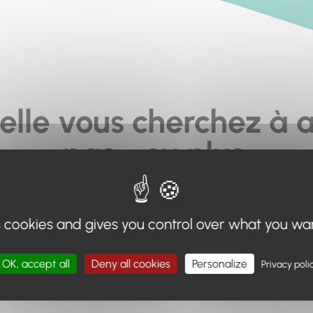
elle vous cherchez à a
pas... ou plus.
moteur de recherche en haut de page, ou à utiliser le menu 
s cookies and gives you control over what you wa
Retour à l'accueil
OK, accept all
Deny all cookies
Personalize
Privacy poli