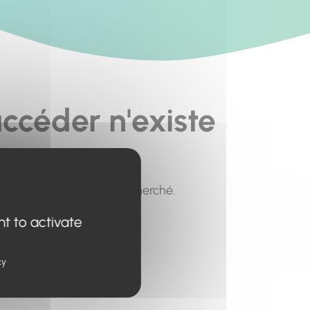
ccéder n'existe
pour trouver le contenu recherché.
nt to activate
cy