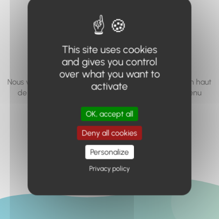
vous cherchez à
accéder n'existe
pas... ou plus.
This site uses cookies
and gives you control
over what you want to
Nous vous invitons à utiliser le moteur de recherche en haut
activate
de page, ou à utiliser le menu pour trouver le contenu
recherché.
OK, accept all
Retour à l'accueil
Deny all cookies
Personalize
Privacy policy