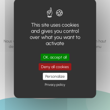
vous cherchez à
accéder n'existe
pas... ou plus.
This site uses cookies
and gives you control
over what you want to
Nous vous invitons à utiliser le moteur de recherche en haut
activate
de page, ou à utiliser le menu pour trouver le contenu
recherché.
OK, accept all
Retour à l'accueil
Deny all cookies
Personalize
Privacy policy