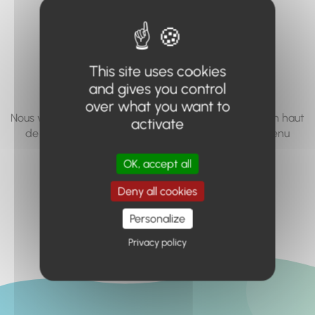
vous cherchez à
accéder n'existe
pas... ou plus.
This site uses cookies
and gives you control
over what you want to
Nous vous invitons à utiliser le moteur de recherche en haut
activate
de page, ou à utiliser le menu pour trouver le contenu
recherché.
OK, accept all
Retour à l'accueil
Deny all cookies
Personalize
Privacy policy