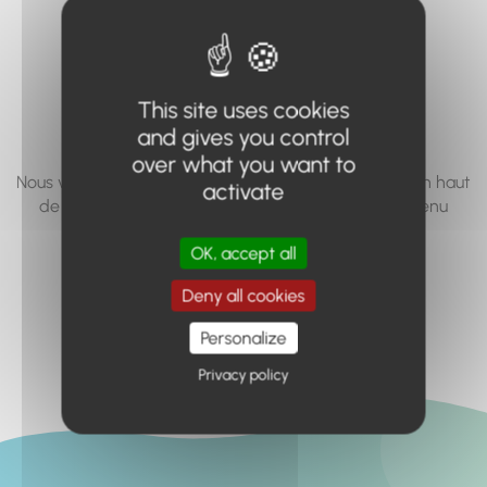
vous cherchez à
accéder n'existe
pas... ou plus.
This site uses cookies
and gives you control
over what you want to
Nous vous invitons à utiliser le moteur de recherche en haut
activate
de page, ou à utiliser le menu pour trouver le contenu
recherché.
OK, accept all
Retour à l'accueil
Deny all cookies
Personalize
Privacy policy