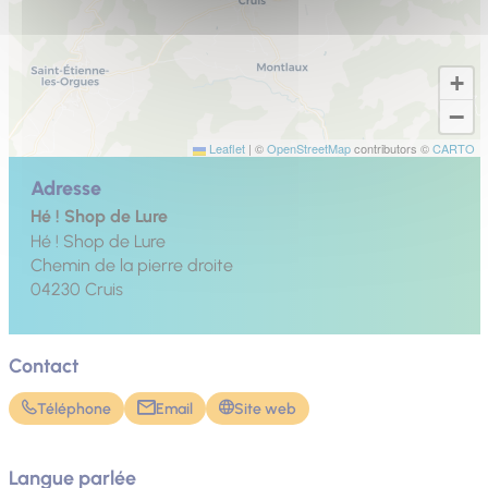
+
−
Leaflet
|
©
OpenStreetMap
contributors ©
CARTO
Adresse
Hé ! Shop de Lure
Hé ! Shop de Lure
Chemin de la pierre droite
04230
Cruis
Contact
Téléphone
Email
Site web
Langue parlée