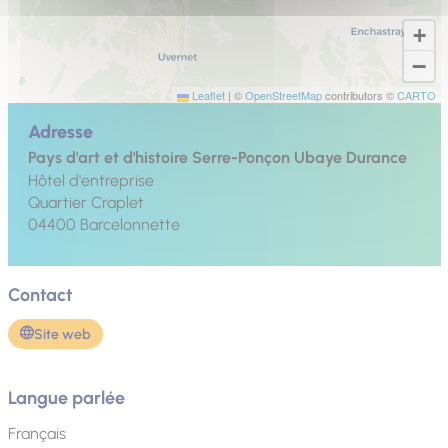
+
−
Leaflet
|
©
OpenStreetMap
contributors ©
CARTO
Adresse
Pays d'art et d'histoire Serre-Ponçon Ubaye Durance
Hôtel d'entreprise
Quartier Craplet
04400
Barcelonnette
Contact
Site web
Langue parlée
Français