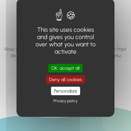
vous cherchez à
accéder n'existe
pas... ou plus.
This site uses cookies
and gives you control
over what you want to
Nous vous invitons à utiliser le moteur de recherche en haut
activate
de page, ou à utiliser le menu pour trouver le contenu
recherché.
OK, accept all
Retour à l'accueil
Deny all cookies
Personalize
Privacy policy