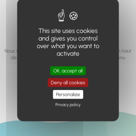
vous cherchez à
accéder n'existe
pas... ou plus.
This site uses cookies
and gives you control
over what you want to
Nous vous invitons à utiliser le moteur de recherche en haut
activate
de page, ou à utiliser le menu pour trouver le contenu
recherché.
OK, accept all
Retour à l'accueil
Deny all cookies
Personalize
Privacy policy