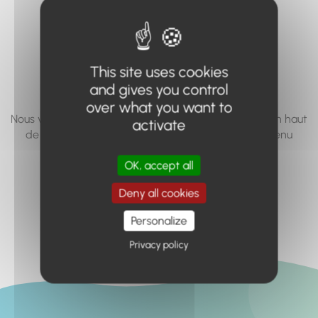
vous cherchez à
accéder n'existe
pas... ou plus.
This site uses cookies
and gives you control
over what you want to
Nous vous invitons à utiliser le moteur de recherche en haut
activate
de page, ou à utiliser le menu pour trouver le contenu
recherché.
OK, accept all
Retour à l'accueil
Deny all cookies
Personalize
Privacy policy