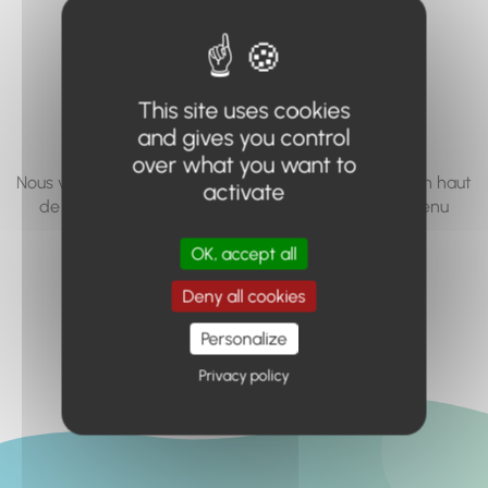
vous cherchez à
accéder n'existe
pas... ou plus.
This site uses cookies
and gives you control
over what you want to
Nous vous invitons à utiliser le moteur de recherche en haut
activate
de page, ou à utiliser le menu pour trouver le contenu
recherché.
OK, accept all
Retour à l'accueil
Deny all cookies
Personalize
Privacy policy