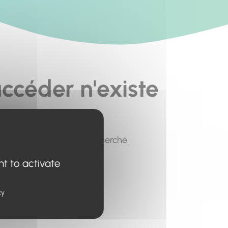
ccéder n'existe
pour trouver le contenu recherché.
nt to activate
cy