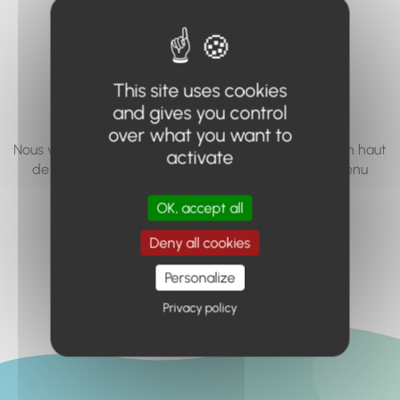
vous cherchez à
accéder n'existe
pas... ou plus.
This site uses cookies
and gives you control
over what you want to
Nous vous invitons à utiliser le moteur de recherche en haut
activate
de page, ou à utiliser le menu pour trouver le contenu
recherché.
OK, accept all
Retour à l'accueil
Deny all cookies
Personalize
Privacy policy