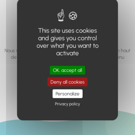
vous cherchez à
accéder n'existe
pas... ou plus.
This site uses cookies
and gives you control
over what you want to
Nous vous invitons à utiliser le moteur de recherche en haut
activate
de page, ou à utiliser le menu pour trouver le contenu
recherché.
OK, accept all
Retour à l'accueil
Deny all cookies
Personalize
Privacy policy