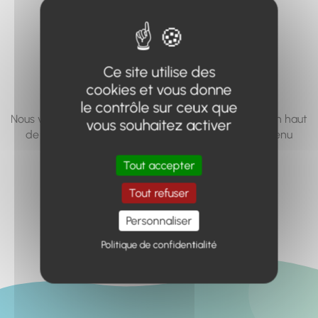
vous cherchez à
accéder n'existe
pas... ou plus.
Ce site utilise des
cookies et vous donne
le contrôle sur ceux que
Nous vous invitons à utiliser le moteur de recherche en haut
vous souhaitez activer
de page, ou à utiliser le menu pour trouver le contenu
recherché.
Tout accepter
Retour à l'accueil
Tout refuser
Personnaliser
Politique de confidentialité