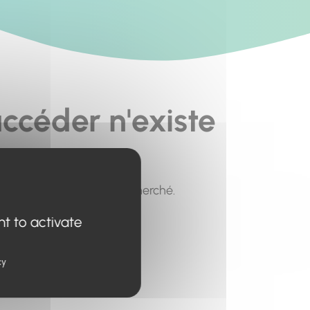
ccéder n'existe
pour trouver le contenu recherché.
nt to activate
cy