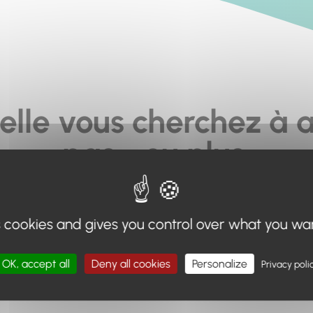
elle vous cherchez à a
pas... ou plus.
moteur de recherche en haut de page, ou à utiliser le menu 
s cookies and gives you control over what you wa
Retour à l'accueil
OK, accept all
Deny all cookies
Personalize
Privacy poli