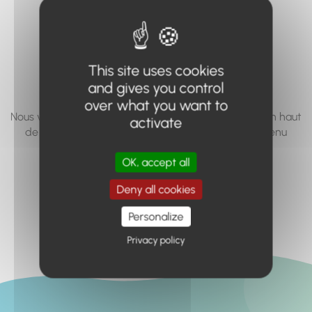
vous cherchez à
accéder n'existe
pas... ou plus.
This site uses cookies
and gives you control
over what you want to
Nous vous invitons à utiliser le moteur de recherche en haut
activate
de page, ou à utiliser le menu pour trouver le contenu
recherché.
OK, accept all
Retour à l'accueil
Deny all cookies
Personalize
Privacy policy