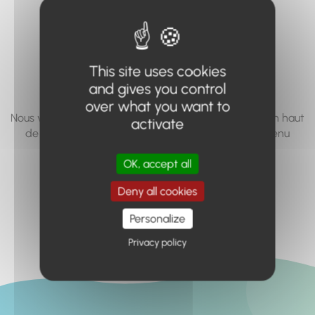
vous cherchez à
accéder n'existe
pas... ou plus.
This site uses cookies
and gives you control
over what you want to
Nous vous invitons à utiliser le moteur de recherche en haut
activate
de page, ou à utiliser le menu pour trouver le contenu
recherché.
OK, accept all
Retour à l'accueil
Deny all cookies
Personalize
Privacy policy