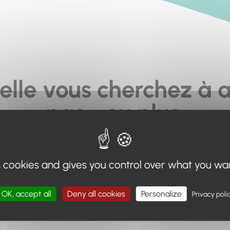
elle vous cherchez à a
pas... ou plus.
moteur de recherche en haut de page, ou à utiliser le menu 
s cookies and gives you control over what you wa
Retour à l'accueil
OK, accept all
Deny all cookies
Personalize
Privacy poli