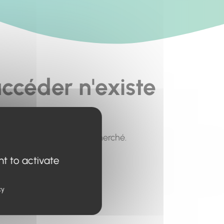
ccéder n'existe
pour trouver le contenu recherché.
nt to activate
cy