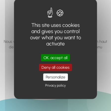
vous cherchez à
accéder n'existe
pas... ou plus.
This site uses cookies
and gives you control
over what you want to
Nous vous invitons à utiliser le moteur de recherche en haut
activate
de page, ou à utiliser le menu pour trouver le contenu
recherché.
OK, accept all
Retour à l'accueil
Deny all cookies
Personalize
Privacy policy