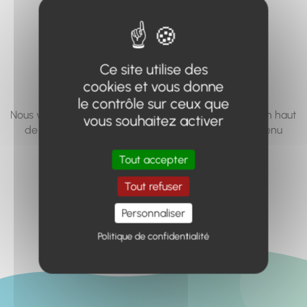
vous cherchez à
accéder n'existe
pas... ou plus.
Ce site utilise des
cookies et vous donne
le contrôle sur ceux que
Nous vous invitons à utiliser le moteur de recherche en haut
vous souhaitez activer
de page, ou à utiliser le menu pour trouver le contenu
recherché.
Tout accepter
Retour à l'accueil
Tout refuser
Personnaliser
Politique de confidentialité