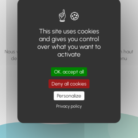
vous cherchez à
accéder n'existe
pas... ou plus.
This site uses cookies
and gives you control
over what you want to
Nous vous invitons à utiliser le moteur de recherche en haut
activate
de page, ou à utiliser le menu pour trouver le contenu
recherché.
OK, accept all
Retour à l'accueil
Deny all cookies
Personalize
Privacy policy