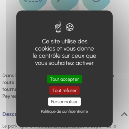
Distance
Dénivelé
Durée
9km
510m
5h
Ce site utilise des
cookies et vous donne
Difficulté
le contrôle sur ceux que
Difficile
vous souhaitez activer
Dans la commune de Thorame-Haute, prenez la
Tout accepter
route en voiture jusqu'à Colle-Saint-Michel, puis
tournez à gauche en direction du hameau de
Tout refuser
Peyresq, qui a été entièrement rénové
Personnaliser
Politique de confidentialité
Description
Le parking à l'entrée du hameau marque le départ de la