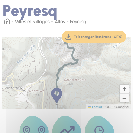
Peyresq
Villes et villages
Allos
Peyresq
Télécharger l'itinéraire (GPX)
(téléchargement, ouver
+
−
Leaflet
|
IGN-F/Geoportail