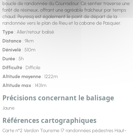
boucle de randonnée du Courradour. Ce sentier traverse une
forêt de résineux, offrant une agréable fraîcheur par temps
chaud. Peyresq est également le point de départ de la
randonnée vers le plan de Rieu et la cabane de Pasquier.
Type
: Aller/retour balisé
Distance
: 9km
Dénivelé
: 510m
Durée
: 5h
Difficulté
: Difficile
Altitude moyenne
: 1222m
Altitude max
: 1431m
Précisions concernant le balisage
Jaune
Références cartographiques
Carte n°2 Verdon Tourisme 17 randonnées pédestres Haut-