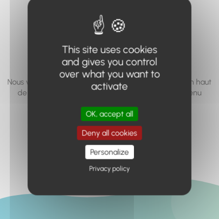
vous cherchez à
accéder n'existe
pas... ou plus.
This site uses cookies
and gives you control
over what you want to
Nous vous invitons à utiliser le moteur de recherche en haut
activate
de page, ou à utiliser le menu pour trouver le contenu
recherché.
OK, accept all
Retour à l'accueil
Deny all cookies
Personalize
Privacy policy