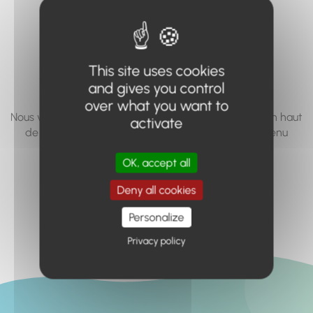
vous cherchez à
accéder n'existe
pas... ou plus.
This site uses cookies
and gives you control
over what you want to
Nous vous invitons à utiliser le moteur de recherche en haut
activate
de page, ou à utiliser le menu pour trouver le contenu
recherché.
OK, accept all
Retour à l'accueil
Deny all cookies
Personalize
Privacy policy