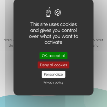
vous cherchez à
accéder n'existe
pas... ou plus.
This site uses cookies
and gives you control
over what you want to
Nous vous invitons à utiliser le moteur de recherche en haut
activate
de page, ou à utiliser le menu pour trouver le contenu
recherché.
OK, accept all
Retour à l'accueil
Deny all cookies
Personalize
Privacy policy