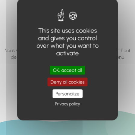
vous cherchez à
accéder n'existe
pas... ou plus.
This site uses cookies
and gives you control
over what you want to
Nous vous invitons à utiliser le moteur de recherche en haut
activate
de page, ou à utiliser le menu pour trouver le contenu
recherché.
OK, accept all
Retour à l'accueil
Deny all cookies
Personalize
Privacy policy