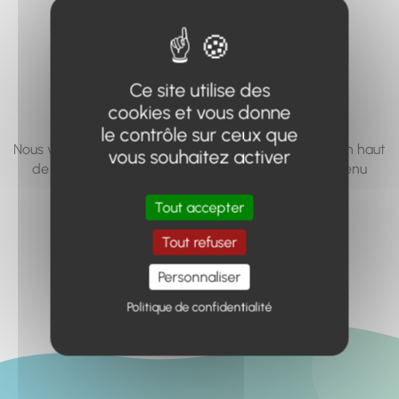
vous cherchez à
accéder n'existe
pas... ou plus.
Ce site utilise des
cookies et vous donne
le contrôle sur ceux que
Nous vous invitons à utiliser le moteur de recherche en haut
vous souhaitez activer
de page, ou à utiliser le menu pour trouver le contenu
recherché.
Tout accepter
Retour à l'accueil
Tout refuser
Personnaliser
Politique de confidentialité