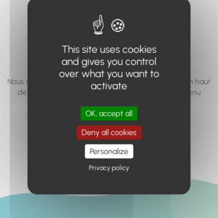
vous cherchez à
accéder n'existe
pas... ou plus.
This site uses cookies
and gives you control
over what you want to
Nous vous invitons à utiliser le moteur de recherche en haut
activate
de page, ou à utiliser le menu pour trouver le contenu
recherché.
OK, accept all
Retour à l'accueil
Deny all cookies
Personalize
Privacy policy