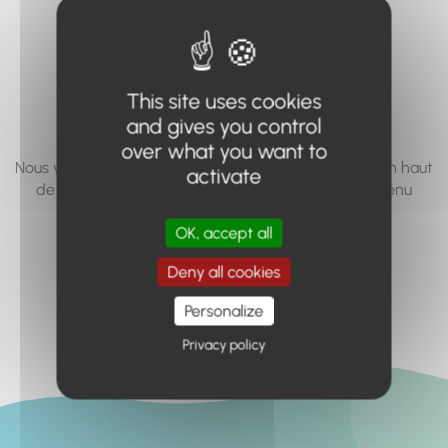
vous cherchez à
accéder n'existe
pas... ou plus.
This site uses cookies
and gives you control
over what you want to
Nous vous invitons à utiliser le moteur de recherche en haut
activate
de page, ou à utiliser le menu pour trouver le contenu
recherché.
OK, accept all
Retour à l'accueil
Deny all cookies
Personalize
Privacy policy